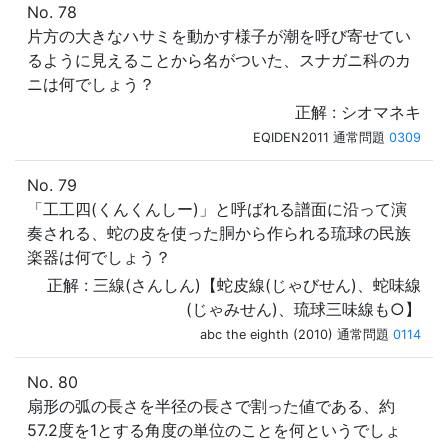
No. 78
片方の大きなハサミを動かす様子が潮を呼び寄せてい
るように見えることから名がついた、スナガニ科のカ
ニは何でしょう？
正解 : シオマネキ
EQIDEN2011 通常問題
0309
No. 79
「工工四(くんくんしー)」と呼ばれる譜面に沿って演
奏される、蛇の皮を使った胴から作られる琉球の民族
楽器は何でしょう？
正解 : 三線(さんしん)【蛇皮線(じゃびせん)、蛇味線
(じゃみせん)、琉球三味線も○】
abc the eighth (2010) 通常問題
0114
No. 80
扇形の弧の長さを半径の長さで割った値である、約
57.2度を1とする角度の単位のことを何というでしょ