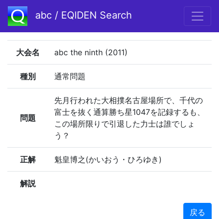
abc / EQIDEN Search
大会名
abc the ninth (2011)
種別
通常問題
先月行われた大相撲名古屋場所で、千代の
富士を抜く通算勝ち星1047を記録するも、
問題
この場所限りで引退した力士は誰でしょ
う？
正解
魁皇博之(かいおう・ひろゆき)
解説
戻る