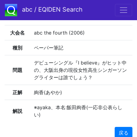
abc / EQIDEN Search
大会名
abc the fourth (2006)
種別
ペーパー筆記
デビューシングル『I believe』がヒット中
問題
の、大阪出身の現役女性高生シンガーソン
グライターは誰でしょう？
正解
絢香(あやか)
※ayaka、本名:飯田絢香(一応非公表らし
解説
い)
戻る