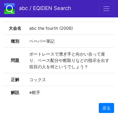
abc / EQIDEN Search
大会名
abc the fourth (2006)
種別
ペーパー筆記
ボートレースで漕ぎ手と向かい合って座
問題
り、ペース配分や舵取りなどの指示を出す
役目の人を何というでしょう？
正解
コックス
解説
※舵手
戻る