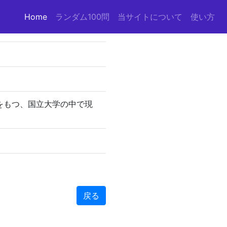
Home
(current)
ランダム100問
当サイトについて
使い方
スをもつ、国立大学の中で現
戻る