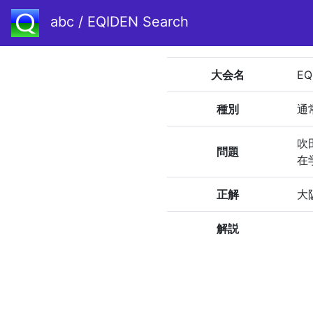
abc / EQIDEN Search
大会名
EQ
種別
通
吹
問題
在
正解
大
解説