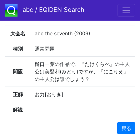
abc / EQIDEN Search
大会名
abc the seventh (2009)
種別
通常問題
樋口一葉の作品で、『たけくらべ』の主人
問題
公は美登利(みどり)ですが、『にごりえ』
の主人公は誰でしょう？
正解
お力[おりき]
解説
戻る