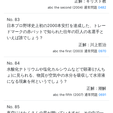
正解 : キリスト教
abc the second (2004) 通常問題
0482
No. 83
日本プロ野球史上初の2000本安打を達成した、トレー
ドマークの赤バットで知られた往年の巨人の名選手と
いえば誰でしょう？
正解 : 川上哲治
abc the first (2003) 通常問題
0970
No. 84
水酸化ナトリウムや塩化カルシウムなどで顕著(けんち
ょ)に見られる、物質が空気中の水分を吸収して水溶液
になる現象を何というでしょう？
正解 : 潮解
abc the fifth (2007) 通常問題
0691
No. 85
夜空にはたくさんの星が輝いていますが、その中で一