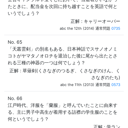
たときに、配当金を次回に持ち越すことを英語で何と
いうでしょう？
正解 : キャリーオーバー
abc the 12th (2014) 通常問題
0735
No. 65
「天叢雲剣」の別名もある、日本神話でスサノオノミ
コトがヤマタノオロチを退治した後に尾から出たとさ
れる三種の神器の一つは何でしょう？
正解 : 草薙剣(くさなぎのつるぎ、くさなぎのけん、く
さなぎのたち)
abc the 11th (2013) 通常問題
0573
No. 66
江戸時代、洋服を「蘭服」と呼んでいたことに由来す
る、主に男子中高生が着用する詰襟の学生服のことを
何というでしょう？
正解 : 学ラン