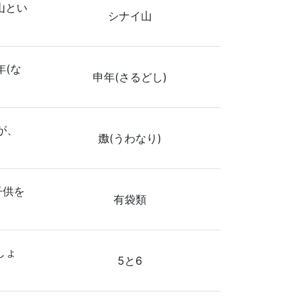
山とい
シナイ山
年(な
申年(さるどし)
が、
嫐(うわなり)
子供を
有袋類
しょ
5と6