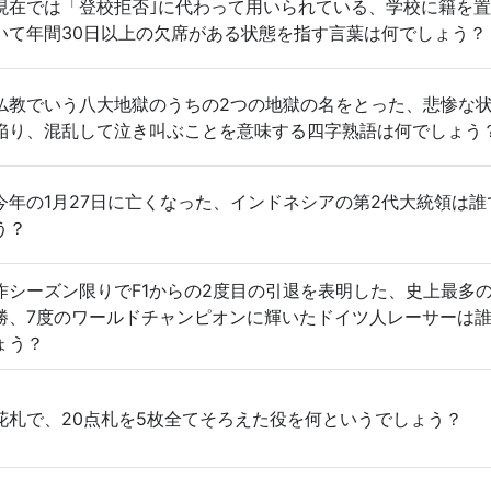
現在では「登校拒否｣に代わって用いられている、学校に籍を
いて年間30日以上の欠席がある状態を指す言葉は何でしょう？
仏教でいう八大地獄のうちの2つの地獄の名をとった、悲惨な
陥り、混乱して泣き叫ぶことを意味する四字熟語は何でしょう
今年の1月27日に亡くなった、インドネシアの第2代大統領は誰
う？
昨シーズン限りでF1からの2度目の引退を表明した、史上最多の
勝、7度のワールドチャンピオンに輝いたドイツ人レーサーは
ょう？
花札で、20点札を5枚全てそろえた役を何というでしょう？