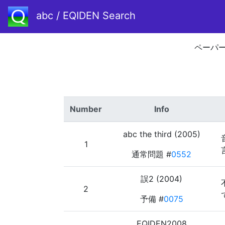
abc / EQIDEN Search
ペーパ
Number
Info
abc the third (2005)
1
通常問題 #
0552
誤2 (2004)
2
予備 #
0075
EQIDEN2008