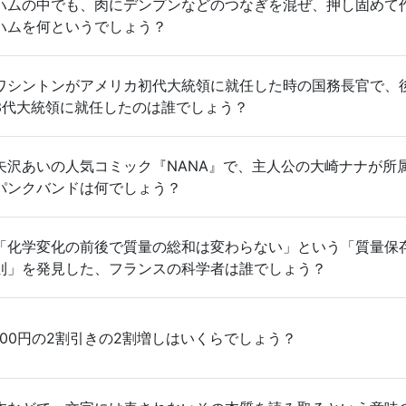
ハムの中でも、肉にデンプンなどのつなぎを混ぜ、押し固めて
ハムを何というでしょう？
ワシントンがアメリカ初代大統領に就任した時の国務長官で、
3代大統領に就任したのは誰でしょう？
矢沢あいの人気コミック『NANA』で、主人公の大崎ナナが所
パンクバンドは何でしょう？
「化学変化の前後で質量の総和は変わらない」という「質量保
則」を発見した、フランスの科学者は誰でしょう？
100円の2割引きの2割増しはいくらでしょう？