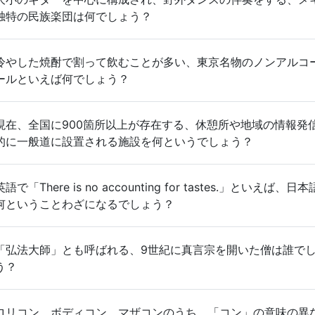
独特の民族楽団は何でしょう？
冷やした焼酎で割って飲むことが多い、東京名物のノンアルコ
ールといえば何でしょう？
現在、全国に900箇所以上が存在する、休憩所や地域の情報発
的に一般道に設置される施設を何というでしょう？
英語で「There is no accounting for tastes.」といえば、日
何ということわざになるでしょう？
「弘法大師」とも呼ばれる、9世紀に真言宗を開いた僧は誰で
う？
ロリコン、ボディコン、マザコンのうち、「コン」の意味の異