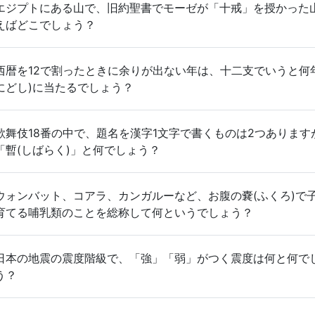
エジプトにある山で、旧約聖書でモーゼが「十戒」を授かった
えばどこでしょう？
西暦を12で割ったときに余りが出ない年は、十二支でいうと何
にどし)に当たるでしょう？
歌舞伎18番の中で、題名を漢字1文字で書くものは2つあります
「暫(しばらく)」と何でしょう？
ウォンバット、コアラ、カンガルーなど、お腹の嚢(ふくろ)で
育てる哺乳類のことを総称して何というでしょう？
日本の地震の震度階級で、「強」「弱」がつく震度は何と何で
う？