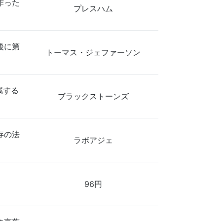
作った
プレスハム
後に第
トーマス・ジェファーソン
属する
ブラックストーンズ
存の法
ラボアジェ
96円