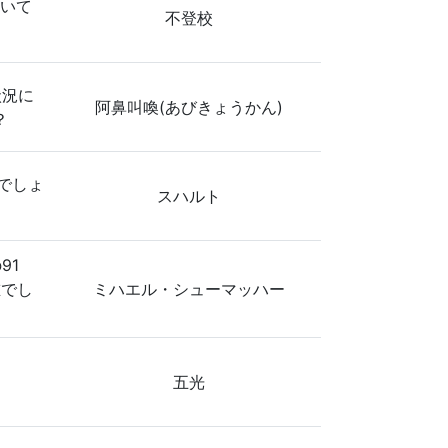
置いて
不登校
状況に
阿鼻叫喚(あびきょうかん)
？
でしょ
スハルト
91
誰でし
ミハエル・シューマッハー
五光