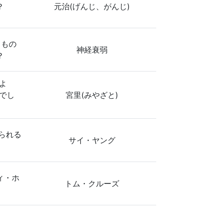
？
元治(げんじ、がんじ)
じもの
神経衰弱
？
よ
でし
宮里(みやざと)
られる
サイ・ヤング
ィ・ホ
トム・クルーズ