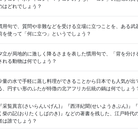
のはどれでしょう？
慣用句で、質問や非難などを受ける立場に立つことを、ある武
前を使って「何に立つ」というでしょう？
夕立が局地的に激しく降るさまを表した慣用句で、「背を分け
される動物は何でしょう？
少量の水で手軽に蒸し料理ができることから日本でも人気が出
る、円すい形のふたが特徴の北アフリカ伝統の鍋は何でしょう
『采覧異言(さいらんいげん)』『西洋紀聞(せいようきぶん)』
く柴の記(おりたくしばのき)』などの著書を残した、江戸時代
者は誰でしょう？