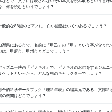
本などで、文字には表されないその本質を読み取るという意味
を、何を読むというでしょう？
一般的な88鍵のピアノに、白い鍵盤はいくつあるでしょう？
山梨県にある市で、名前に「甲乙」の「甲」という字が含まれ
のは、甲府市、甲州市とどこでしょう？
ディズニー映画『ピノキオ』で、ピノキオのお供をするジムニ
リケットといったら、どんな虫のキャラクターでしょう？
総合的科学データブック「理科年表」の編集元である、文部科
轄の機関はどこでしょう？
大小のギターを中心に構成され、野外ダンスの伴奏をする、メ