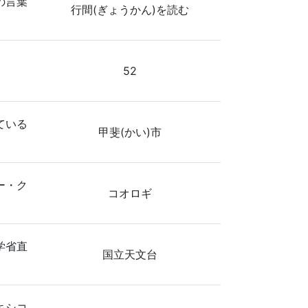
の言葉
行間(ぎょうかん)を読む
52
ている
甲斐(かい)市
ー・ク
コオロギ
学省直
国立天文台
キシコ