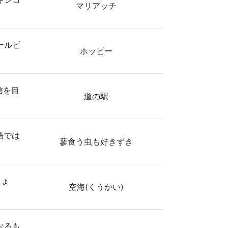
マリアッチ
ールビ
ホッピー
信を目
道の駅
本語では
蓼食う虫も好きずき
しょ
空海(くうかい)
なるも