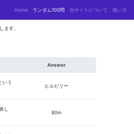
Home
(current)
ランダム100問
当サイトについて
使い方
します。
Answer
という
ヒルビリー
表し
80m