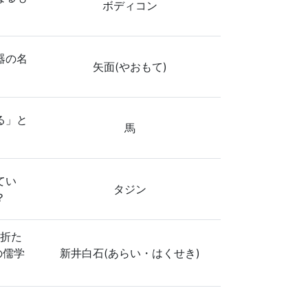
ボディコン
器の名
矢面(やおもて)
る」と
馬
てい
タジン
？
『折た
の儒学
新井白石(あらい・はくせき)